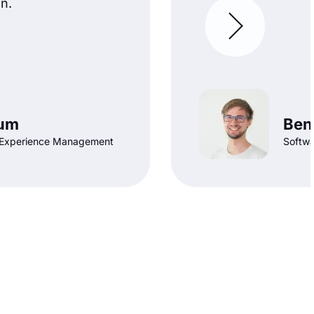
n.
rum
Ben
 Experience Management
Softwa