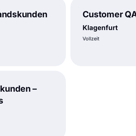
tandskunden
Customer QA
Klagenfurt
Vollzeit
ukunden –
s