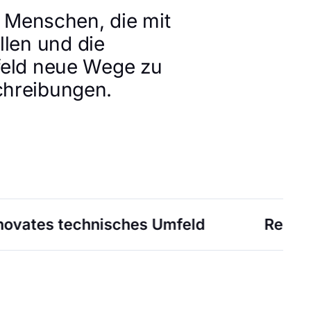
 Menschen, die mit
llen und die
feld neue Wege zu
chreibungen.
 Umfeld
Remote friendly
Co