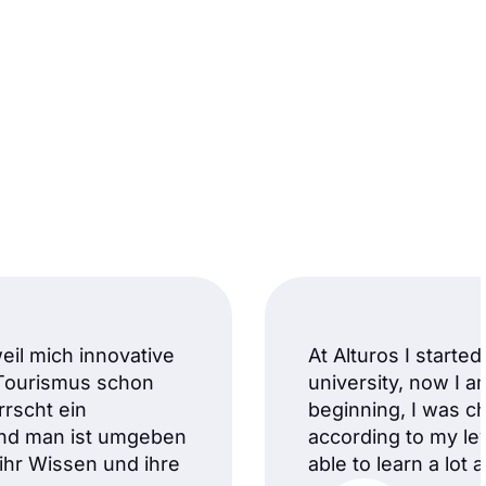
weil mich innovative
At Alturos I starte
Tourismus schon
university, now I a
rrscht ein
beginning, I was c
und man ist umgeben
according to my le
 ihr Wissen und ihre
able to learn a lot