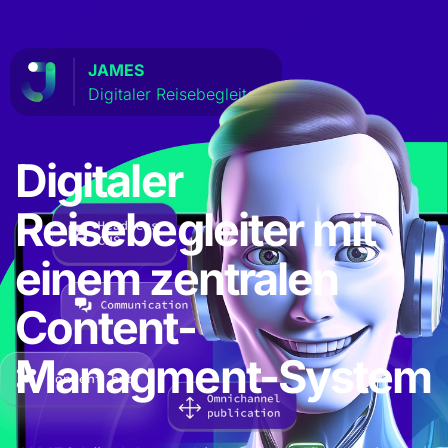
JAMES
Digitaler Reisebegleiter
Digitaler
Reisebegleiter mit
einem zentralen
Content-
Managment-System