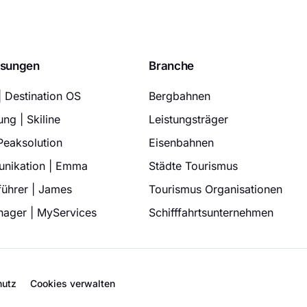
ösungen
Branche
| Destination OS
Bergbahnen
ng | Skiline
Leistungsträger
eaksolution
Eisenbahnen
unikation | Emma
Städte Tourismus
eführer | James
Tourismus Organisationen
nager | MyServices
Schifffahrtsunternehmen
hutz
Cookies verwalten